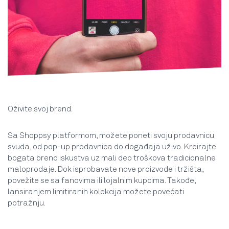
Oživite svoj brend
.
Sa Shoppsy platformom, možete poneti svoju prodavnicu
svuda, od pop-up prodavnica do događaja uživo. Kreirajte
bogata brend iskustva uz mali deo troškova tradicionalne
maloprodaje. Dok isprobavate nove proizvode i tržišta,
povežite se sa fanovima ili lojalnim kupcima. Takođe,
lansiranjem limitiranih kolekcija možete povećati
potražnju.